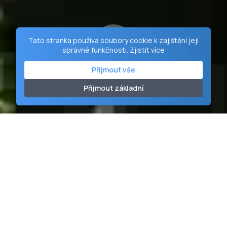
Tato stránka používá soubory cookie k zajištění její
správné funkčnosti.
Zjistit více
Přijmout vše
Přijmout základní
Duchovní Centrum Vranov
Tam, kde se nebe sklání k zemi a ticho má hlas.