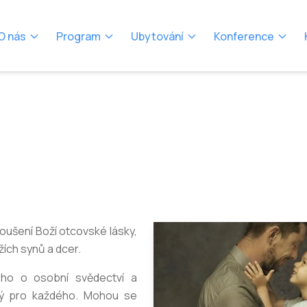
O nás
Program
Ubytování
Konference
ušení Boží otcovské lásky,
žích synů a dcer.
ho o osobní svědectví a
dný pro každého. Mohou se