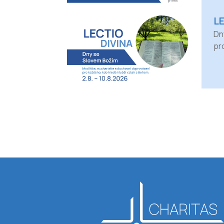
L
Dn
pr