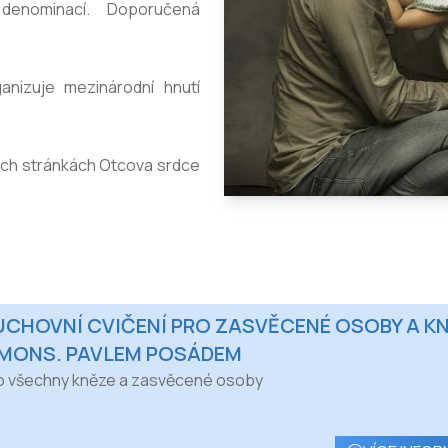
h denominací. Doporučená
anizuje mezinárodní hnutí
vých stránkách Otcova srdce
UCHOVNÍ CVIČENÍ PRO ZASVĚCENÉ OSOBY A K
 MONS. PAVLEM POSÁDEM
o všechny kněze a zasvěcené osoby