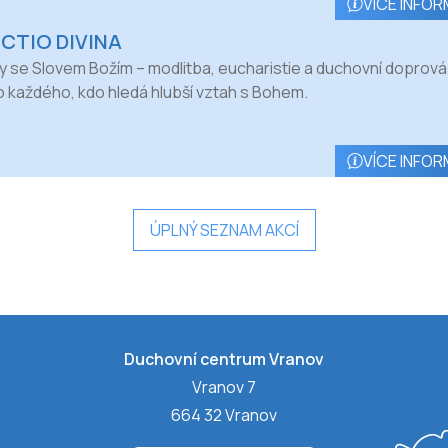
VÍCE INFOR
ECTIO DIVINA
y se Slovem Božím – modlitba, eucharistie a duchovní doprová
o každého, kdo hledá hlubší vztah s Bohem.
VÍCE INFOR
ÚPLNÝ SEZNAM AKCÍ
Duchovní centrum Vranov
Vranov 7
664 32 Vranov