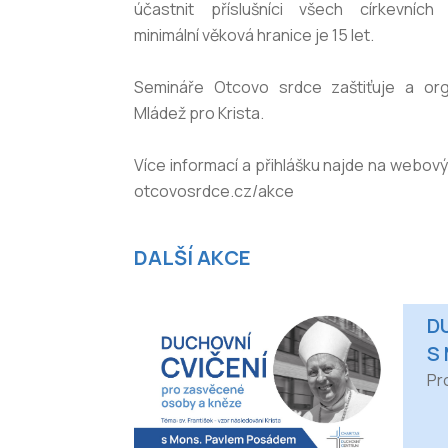
účastnit příslušníci všech církevníc
minimální věková hranice je 15 let.
Semináře Otcovo srdce zaštiťuje a org
Mládež pro Krista.
Více informací a přihlášku najde na webo
otcovosrdce.cz/akce
DALŠÍ AKCE
D
S
Pr