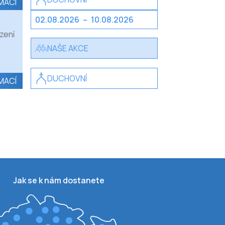
MACÍ
02.08.2026
–
10.08.2026
zení
NAŠE AKCE
DUCHOVNÍ
MACÍ
Jak se k nám dostanete