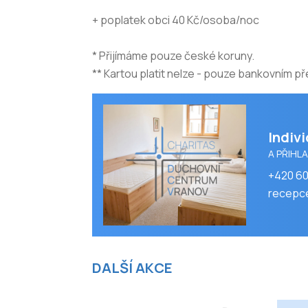
+ poplatek obci 40 Kč/osoba/noc
* Přijímáme pouze české koruny.
** Kartou platit nelze - pouze bankovním 
Indiv
A PŘIHL
+420 6
recepc
DALŠÍ AKCE