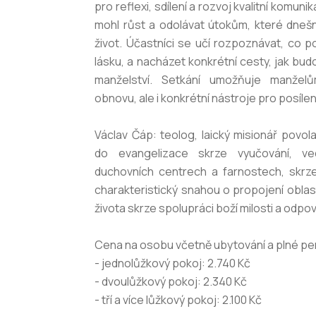
pro reflexi, sdílení a rozvoj kvalitní komun
mohl růst a odolávat útokům, které dneš
život. Účastníci se učí rozpoznávat, co 
lásku, a nacházet konkrétní cesty, jak bu
manželství. Setkání umožňuje manželů
obnovu, ale i konkrétní nástroje pro posílen
Václav Čáp: teolog, laický misionář povo
do evangelizace skrze vyučování, v
duchovních centrech a farnostech, skrze
charakteristický snahou o propojení oblas
života skrze spolupráci boží milosti a odpo
Cena na osobu včetně ubytování a plné pe
- jednolůžkový pokoj: 2.740 Kč
- dvoulůžkový pokoj: 2.340 Kč
- tří a více lůžkový pokoj: 2.100 Kč