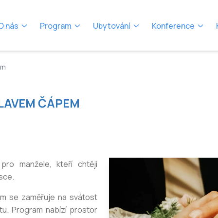
O nás
Program
Ubytování
Konference
em
CLAVEM ČÁPEM
pro manžele, kteří chtějí
ásce.
m se zaměřuje na svátost
itu. Program nabízí prostor