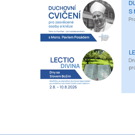
D
S
Pr
L
Dn
pr