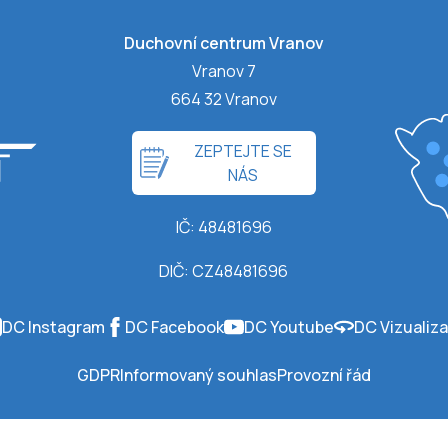
Duchovní centrum Vranov
Vranov 7
664 32 Vranov
ZEPTEJTE SE
NÁS
IČ: 48481696
DIČ: CZ48481696
DC Instagram
DC Facebook
DC Youtube
DC Vizualiz
GDPR
Informovaný souhlas
Provozní řád