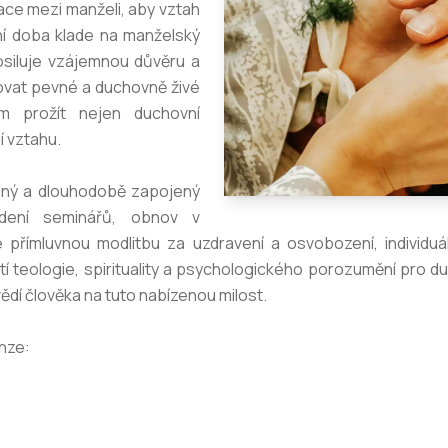
ikace mezi manželi, aby vztah
ní doba klade na manželský
posiluje vzájemnou důvěru a
dovat pevné a duchovně živé
m prožít nejen duchovní
í vztahu.
laný a dlouhodobě zapojený
edení seminářů, obnov v
 přímluvnou modlitbu za uzdravení a osvobození, individuál
tí teologie, spirituality a psychologického porozumění pro d
vědí člověka na tuto nabízenou milost.
nze: