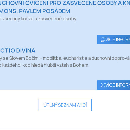
UCHOVNÍ CVIČENÍ PRO ZASVĚCENÉ OSOBY A K
 MONS. PAVLEM POSÁDEM
o všechny kněze a zasvěcené osoby
VÍCE INFOR
ECTIO DIVINA
y se Slovem Božím – modlitba, eucharistie a duchovní doprová
o každého, kdo hledá hlubší vztah s Bohem.
VÍCE INFOR
ÚPLNÝ SEZNAM AKCÍ