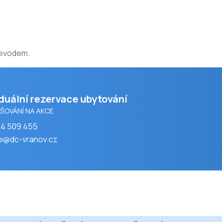
převodem.
iduální rezervace ubytování
AŠOVÁNÍ NA AKCE
04 509 455
e@dc-vranov.cz