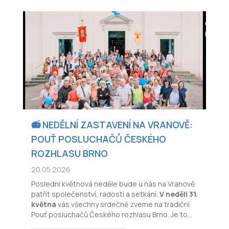
📻 NEDĚLNÍ ZASTAVENÍ NA VRANOVĚ:
POUŤ POSLUCHAČŮ ČESKÉHO
ROZHLASU BRNO
20.05.2026
Poslední květnová neděle bude u nás na Vranově
patřit společenství, radosti a setkání.
V neděli 31.
května
vás všechny srdečně zveme na tradiční
Pouť posluchačů Českého rozhlasu Brno. Je to
den, kdy se hlasy, které slýcháte z éteru, propojí