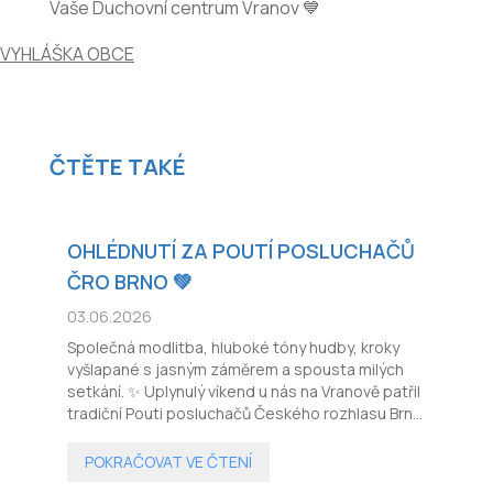
Vaše Duchovní centrum Vranov 💙
VYHLÁŠKA OBCE
ČTĚTE TAKÉ
OHLÉDNUTÍ ZA POUTÍ POSLUCHAČŮ
ČRO BRNO 💚
03.06.2026
Společná modlitba, hluboké tóny hudby, kroky
vyšlapané s jasným záměrem a spousta milých
setkání. ✨ Uplynulý víkend u nás na Vranově patřil
tradiční Pouti posluchačů Českého rozhlasu Brno.
🎙️
POKRAČOVAT VE ČTENÍ