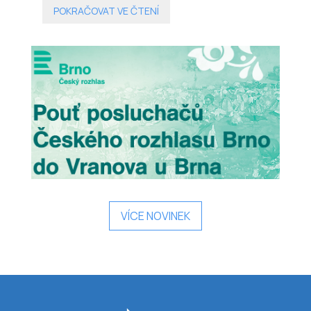
s naším poutním místem a vytvoří
POKRAČOVAT VE ČTENÍ
nezapomenutelnou atmosféru.
VÍCE NOVINEK