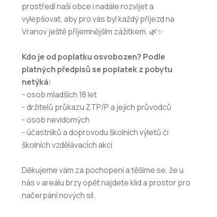
prostředí naší obce i nadále rozvíjet a
vylepšovat, aby pro vás byl každý příjezd na
Vranov ještě příjemnějším zážitkem. 🌿✨
Kdo je od poplatku osvobozen? Podle
platných předpisů se poplatek z pobytu
netýká:
- osob mladších 18 let
- držitelů průkazu ZTP/P a jejich průvodců
- osob nevidomých
- účastníků a doprovodu školních výletů či
školních vzdělávacích akcí
Děkujeme vám za pochopení a těšíme se, že u
nás v areálu brzy opět najdete klid a prostor pro
načerpání nových sil.