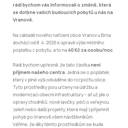
rádi bychom vás informovali o změně, která
se dotkne vašich budoucích pobytů u nás na
Vranově.
Na základě nového nařízení obce Vranov u Brna
dochází od 8. 4. 2026 k úpravě výše místního
poplatku z pobytu, a to na
40 Kč za osobu/noc
.
Rádi bychom upřesnili, že tato částka
není
příjmem našeho centra
. Jedná se o poplatek,
který v plné výši odvádíme do rozpočtu obce.
Tyto prostředky jsou určeny na údržbu a
modernizaci obecní infrastruktury – ať už jde o
opravy chodníků, nové lavičky, péči o veřejnou
zeleň nebo další projekty, které mají zpříjemnit
pohyb po Vranově všem návštěvníkům.
Věříme, že díky těmto prostředkům se bude