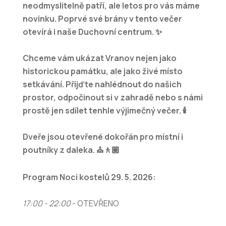
neodmyslitelně patří, ale letos pro vás máme
novinku. Poprvé své brány v tento večer
otevírá i naše Duchovní centrum. ✨
Chceme vám ukázat Vranov nejen jako
historickou památku, ale jako živé místo
setkávání. Přijďte nahlédnout do našich
prostor, odpočinout si v zahradě nebo s námi
prostě jen sdílet tenhle výjimečný večer. 🕯️
Dveře jsou otevřené dokořán pro místní i
poutníky z daleka. ⛪🚶🏽
Program Noci kostelů 29. 5. 2026:
17:00 - 22:00
- OTEVŘENO