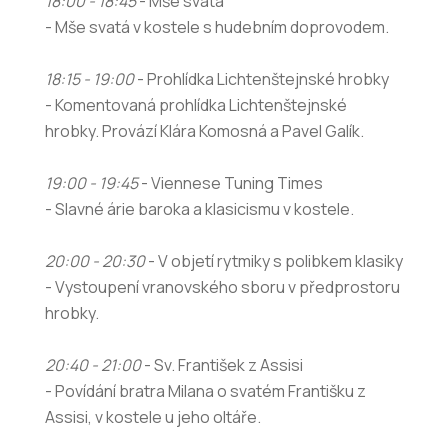
18:00 - 18:45
- Mše svatá
- Mše svatá v kostele s hudebním doprovodem.
18:15 - 19:00
- Prohlídka Lichtenštejnské hrobky
- Komentovaná prohlídka Lichtenštejnské
hrobky. Provází Klára Komosná a Pavel Galík.
19:00 - 19:45
- Viennese Tuning Times
- Slavné árie baroka a klasicismu v kostele.
20:00 - 20:30
- V objetí rytmiky s polibkem klasiky
- Vystoupení vranovského sboru v předprostoru
hrobky.
20:40 - 21:00
- Sv. František z Assisi
- Povídání bratra Milana o svatém Františku z
Assisi, v kostele u jeho oltáře.