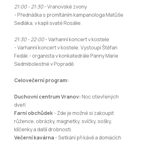
21:00 - 21:30
- Vranovské zvony
- Přednáška s promítáním kampanologa Matůše
Sedláka, v kapli svaté Rosálie.
21:30 - 22:00
- Varhanní koncert v kostele
- Varhanní koncert v kostele. Vystoupí Štěfan
Fedák - organista v konkatedrále Panny Marie
Sedmibolestné v Popradě.
Celovečerní program:
Duchovní centrum Vranov:
Noc otevřených
dveří
Farní obchůdek
- Zde je možné si zakoupit
růžence, obrázky, magnetky, svíčky, sošky,
klíčenky a další drobnosti.
Večerní kavárna
- Setkání při kávě a domácích