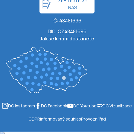
ZEPTEJTE SE
NÁS
IČ: 48481696
DIČ: CZ48481696
Jak se k nám dostanete
DC Instagram
DC Facebook
DC Youtube
DC Vizualizace
GDPR
Informovaný souhlas
Provozní řád