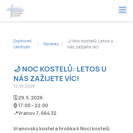
Duchovní
🌙 Noc kostelů: Letos u
/
Novinky
/
centrum
nás zažijete víc!
🌙 NOC KOSTELŮ: LETOS U
NÁS ZAŽIJETE VÍC!
12.05.2026
🗓️ 29. 5. 2026
⌚️ 17:00 - 22:00
📍Vranov 7, 664 32
Vranovský kostel a hrobka k Noci kostelů