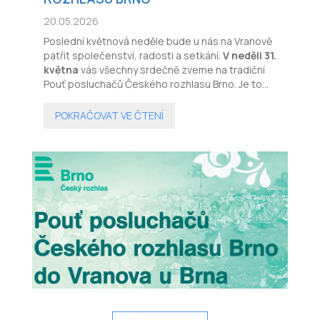
20.05.2026
Poslední květnová neděle bude u nás na Vranově
patřit společenství, radosti a setkání.
V neděli 31.
května
vás všechny srdečně zveme na tradiční
Pouť posluchačů Českého rozhlasu Brno. Je to
den, kdy se hlasy, které slýcháte z éteru, propojí
s naším poutním místem a vytvoří
POKRAČOVAT VE ČTENÍ
nezapomenutelnou atmosféru.