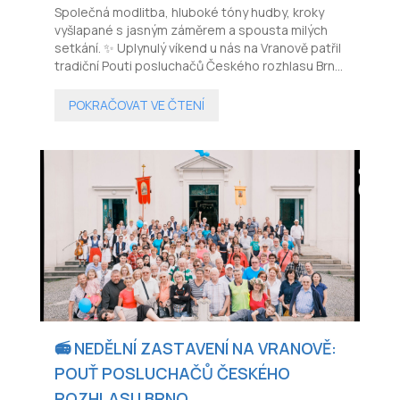
Společná modlitba, hluboké tóny hudby, kroky
vyšlapané s jasným záměrem a spousta milých
setkání. ✨ Uplynulý víkend u nás na Vranově patřil
tradiční Pouti posluchačů Českého rozhlasu Brno.
🎙️
POKRAČOVAT VE ČTENÍ
📻 NEDĚLNÍ ZASTAVENÍ NA VRANOVĚ:
POUŤ POSLUCHAČŮ ČESKÉHO
ROZHLASU BRNO